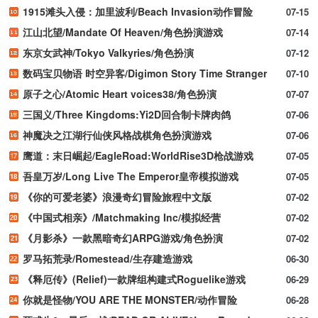
1915滩头入侵：加里波利/Beach Invasion动作冒险
07-15
江山北望/Mandate Of Heaven/角色扮演游戏
07-14
东京女武神/Tokyo Valkyries/角色扮演
07-12
数码宝贝物语 时空异客/Digimon Story Time Stranger
07-10
原子之心/Atomic Heart voices38/角色扮演
07-07
三国义/Three Kingdoms:Yi2D回合制卡牌肉鸽
07-06
神魔决之江湖行仙侠风格战棋角色扮演游戏
07-06
鹰道：末日崛起/EagleRoad:WorldRise3D枪战游戏
07-05
吾皇万岁/Long Live The Emperor皇帝模拟游戏
07-05
《你的可爱老婆》浪漫奇幻冒险旅程中文版
07-02
《中国式相亲》/Matchmaking Inc/模拟经营
07-02
《月影杀》一款黑暗奇幻ARPG游戏/角色扮演
07-02
罗马拓荒录/Romestead/生存建造游戏
06-30
《释厄传》(Relief)一款牌组构建式Roguelike游戏
06-29
你就是怪物/YOU ARE THE MONSTER/动作冒险
06-28