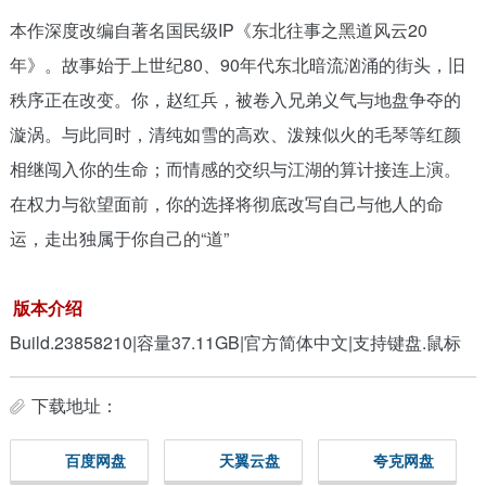
本作深度改编自著名国民级IP《东北往事之黑道风云20
年》。故事始于上世纪80、90年代东北暗流汹涌的街头，旧
秩序正在改变。你，赵红兵，被卷入兄弟义气与地盘争夺的
漩涡。与此同时，清纯如雪的高欢、泼辣似火的毛琴等红颜
相继闯入你的生命；而情感的交织与江湖的算计接连上演。
在权力与欲望面前，你的选择将彻底改写自己与他人的命
运，走出独属于你自己的“道”
版本介绍
Build.23858210|容量37.11GB|官方简体中文|支持键盘.鼠标
下载地址：
百度网盘
天翼云盘
夸克网盘