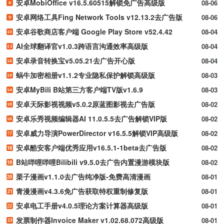
安卓MobiOffice v16.5.60515解锁免广告高级版
08-06
安卓网络工具Fing Network Tools v12.13.2去广告版
08-06
安卓谷歌商店客户端 Google Play Store v52.4.42
08-04
AI全球翻译官v1.0.3跨语言沟通效率高级版
08-04
安卓录音转换宝v5.05.21去广告开心版
08-04
蜗牛加密相册v1.1.2专业隐私保护解锁高级版
08-03
安卓MyBili B站第三方客户端TV版v1.6.9
08-03
安卓天际影视视频v5.0.2原蓝图影视去广告版
08-02
安卓乐秀视频编辑器AI 11.0.5.5去广告解锁VIP版
08-02
安卓威力导演PowerDirector v16.5.5解锁VIP高级版
08-02
安卓酷安客户端优秀应用v16.5.1-1beta去广告版
08-02
B站哔哩哔哩Bilibili v9.5.0去广告内置漫游模块版
08-02
栗子漫画v1.1.0去广告纯净版-免费高清漫画
08-01
青漫漫画v4.3.6免广告获取特权重制修复版
08-01
安卓电工手册v4.0.5理论方案计算器高级版
08-01
发票制作器Invoice Maker v1.02.68.072高级版
08-01