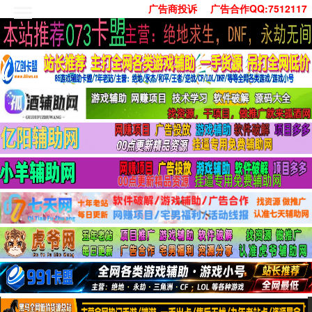
广告商投诉
广告合作QQ:7512117
首页
技术学习
安卓绿化
单机游戏
社交娱乐
系统工具
活动线报
常用办公
源码收集
值得一看