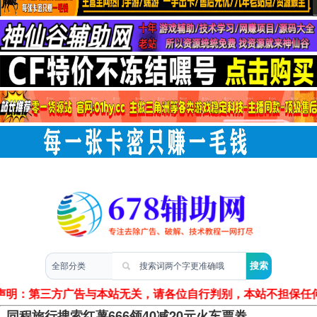
两性情感
声明：第三方广告与本站无关，请各位自行判别，本站不担保任
同程旅行搜索红薯666领40减20元火车票券