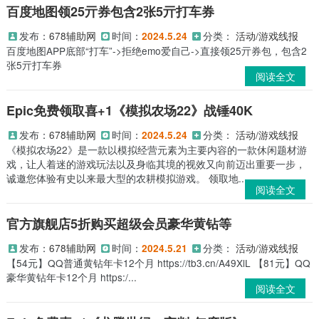
百度地图领25亓券包含2张5亓打车券
发布：
678辅助网
时间：
分类：
活动/游戏线报
2024.5.24
百度地图APP底部“打车”->拒绝emo爱自己->直接领25亓券包，包含2
张5亓打车券
阅读全文
Epic免费领取喜+1《模拟农场22》战锤40K
发布：
678辅助网
时间：
分类：
活动/游戏线报
2024.5.24
《模拟农场22》是一款以模拟经营元素为主要内容的一款休闲题材游
戏，让人着迷的游戏玩法以及身临其境的视效又向前迈出重要一步，
诚邀您体验有史以来最大型的农耕模拟游戏。 领取地...
阅读全文
官方旗舰店5折购买超级会员豪华黄钻等
发布：
678辅助网
时间：
分类：
活动/游戏线报
2024.5.21
【54元】QQ普通黄钻年卡12个月 https://tb3.cn/A49XlL 【81元】QQ
豪华黄钻年卡12个月 https:/...
阅读全文