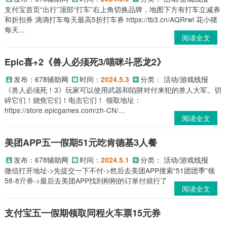
支付宝首页“出行”顶部“打车”右上角切换品牌，地图下方有打车立减券
和折扣券 滴滴打车每天最高5折打车券 https://tb3.cn/AQRrwl 花小猪
每天...
阅读全文
Epic喜+2《兽人必须死3/喵咪斗恶龙2》
发布：
678辅助网
时间：
分类：
活动/游戏线报
2024.5.3
《兽人必须死！3》玩家可以使用武器和陷阱对付来犯的兽人大军。切
碎它们！烧焦它们！电击它们！ 领取地址：
https://store.epicgames.com/zh-CN/...
阅读全文
美团APP五一假期51元吃肯德基3人餐
发布：
678辅助网
时间：
分类：
活动/游戏线报
2024.5.1
微信打开地址->先提交一下不付->然后去美团APP搜索“51团团季”领
58-8亓券->最后去美团APP找到刚刚的订単付就行了
阅读全文
支付宝五一假期领取同程火车票15元券