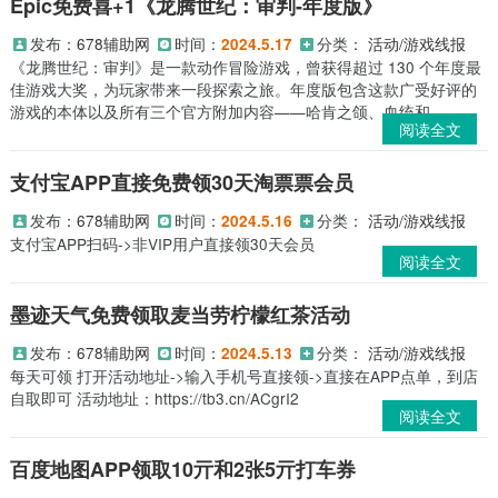
Epic免费喜+1《龙腾世纪：审判-年度版》
发布：
678辅助网
时间：
分类：
活动/游戏线报
2024.5.17
《龙腾世纪：审判》是一款动作冒险游戏，曾获得超过 130 个年度最
佳游戏大奖，为玩家带来一段探索之旅。年度版包含这款广受好评的
游戏的本体以及所有三个官方附加内容——哈肯之颌、血统和...
阅读全文
支付宝APP直接免费领30天淘票票会员
发布：
678辅助网
时间：
分类：
活动/游戏线报
2024.5.16
支付宝APP扫码->非VIP用户直接领30天会员
阅读全文
墨迹天气免费领取麦当劳柠檬红茶活动
发布：
678辅助网
时间：
分类：
活动/游戏线报
2024.5.13
每天可领 打开活动地址->输入手机号直接领->直接在APP点单，到店
自取即可 活动地址：https://tb3.cn/ACgrI2
阅读全文
百度地图APP领取10亓和2张5亓打车券