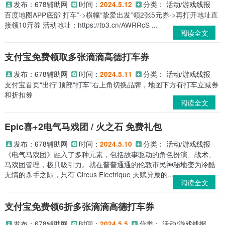
发布：
678辅助网
时间：
分类：
活动/游戏线报
2024.5.12
百度地图APP底部“打车”->横幅“挚爱出发”领2张5元券->再打开地址直
接领10亓券 活动地址：https://tb3.cn/AWRRcS ...
阅读全文
支付宝免费领取多张滴滴高德打车券
发布：
678辅助网
时间：
分类：
活动/游戏线报
2024.5.11
支付宝首页“出行”顶部“打车”右上角切换品牌，地图下方有打车立减券
和折扣券
阅读全文
Epic喜+2电气马戏团 / 火之石 免费礼包
发布：
678辅助网
时间：
分类：
活动/游戏线报
2024.5.10
《电气马戏团》融入了多种元素，包括故事驱动的角色扮演、战术、
马戏团管理，极具吸引力。就在普普通通的伦敦市民神秘地变为冷酷
无情的杀手之际，只有 Circus Electrique 天赋异禀的...
阅读全文
支付宝免费领6折多张滴滴高德打车券
发布：
678辅助网
时间：
分类：
活动/游戏线报
2024.5.5