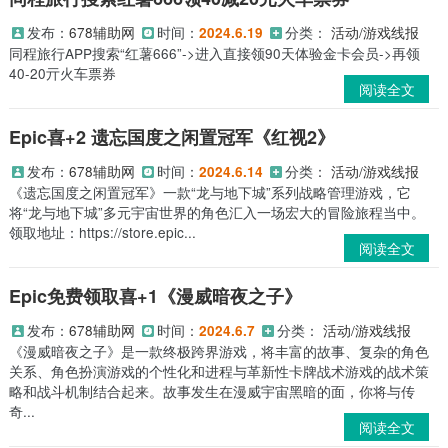
发布：
678辅助网
时间：
分类：
活动/游戏线报
2024.6.19
同程旅行APP搜索“红薯666”->进入直接领90天体验金卡会员->再领
40-20亓火车票券
阅读全文
Epic喜+2 遗忘国度之闲置冠军《红视2》
发布：
678辅助网
时间：
分类：
活动/游戏线报
2024.6.14
《遗忘国度之闲置冠军》一款“龙与地下城”系列战略管理游戏，它
将“龙与地下城”多元宇宙世界的角色汇入一场宏大的冒险旅程当中。
领取地址：https://store.epic...
阅读全文
Epic免费领取喜+1《漫威暗夜之子》
发布：
678辅助网
时间：
分类：
活动/游戏线报
2024.6.7
《漫威暗夜之子》是一款终极跨界游戏，将丰富的故事、复杂的角色
关系、角色扮演游戏的个性化和进程与革新性卡牌战术游戏的战术策
略和战斗机制结合起来。故事发生在漫威宇宙黑暗的面，你将与传
奇...
阅读全文