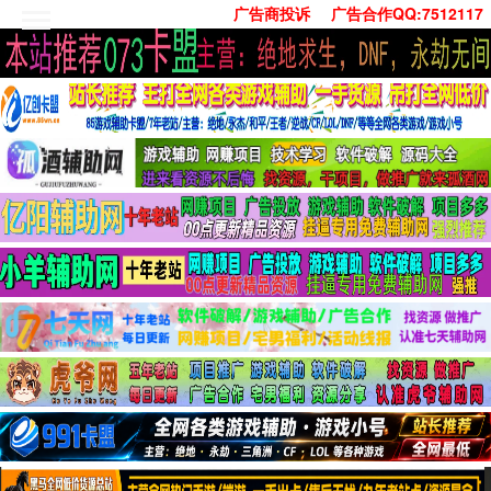
广告商投诉
广告合作QQ:7512117
首页
技术学习
安卓绿化
单机游戏
社交娱乐
系统工具
活动线报
常用办公
源码收集
值得一看