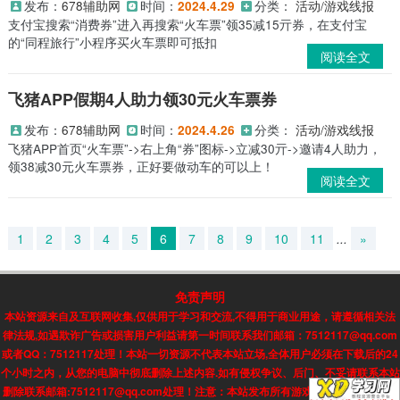
发布：
678辅助网
时间：
分类：
活动/游戏线报
2024.4.29
支付宝搜索“消费券”进入再搜索“火车票”领35减15亓券，在支付宝
的“同程旅行”小程序买火车票即可抵扣
阅读全文
飞猪APP假期4人助力领30元火车票券
发布：
678辅助网
时间：
分类：
活动/游戏线报
2024.4.26
飞猪APP首页“火车票”->右上角“券”图标->立减30亓->邀请4人助力，
领38减30元火车票券，正好要做动车的可以上！
阅读全文
1
2
3
4
5
6
7
8
9
10
11
...
»
免责声明
本站资源来自及互联网收集,仅供用于学习和交流,不得用于商业用途，请遵循相关法
律法规,如遇欺诈广告或损害用户利益请第一时间联系我们邮箱：7512117@qq.com
或者QQ：7512117处理！本站一切资源不代表本站立场,全体用户必须在下载后的24
个小时之内，从您的电脑中彻底删除上述内容.如有侵权争议、后门、不妥请联系本站
删除联系邮箱:7512117@qq.com处理！注意：本站发布所有游戏信息，均来自互联