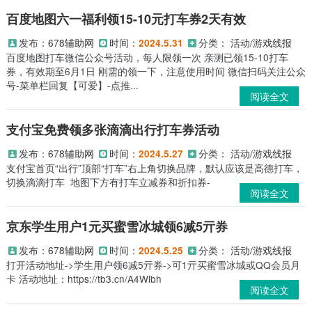
百度地图六一福利领15-10元打车券2天有效
发布：
678辅助网
时间：
分类：
活动/游戏线报
2024.5.31
百度地图打车微信公众号活动，每人限领一次 亲测已领15-10打车
券，有效期至6月1日 刚需的领一下，注意使用时间 微信扫码关注公众
号-菜单栏回复【可爱】-点推...
阅读全文
支付宝免费领多张滴滴出行打车券活动
发布：
678辅助网
时间：
分类：
活动/游戏线报
2024.5.27
支付宝首页“出行”顶部“打车”右上角切换品牌，默认应该是高德打车，
切换滴滴打车 地图下方有打车立减券和折扣券-
阅读全文
京东学生用户1元买蜜雪冰城领6减5亓券
发布：
678辅助网
时间：
分类：
活动/游戏线报
2024.5.25
打开活动地址->学生用户领6减5亓券->可1亓买蜜雪冰城或QQ会员月
卡 活动地址：https://tb3.cn/A4Wlbh
阅读全文