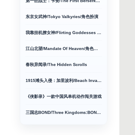
第一狂战士：卡赞/The First Berserker动作冒险
东京女武神/Tokyo Valkyries/角色扮演
我靠挂机撩女神/Flirting Goddesses by AFK
江山北望/Mandate Of Heaven/角色扮演游戏
春秋异闻录/The Hidden Scrolls
1915滩头入侵：加里波利/Beach Invasion动作冒险
《侠影录》一款中国风单机动作闯关游戏
三国志BOND/Three Kingdoms:BOND/策略战棋