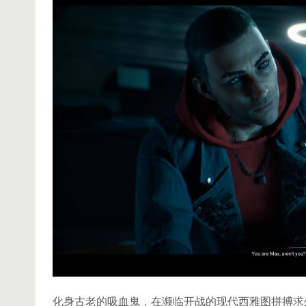
化身古老的吸血鬼，在濒临开战的现代西雅图拼搏求