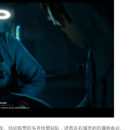
生。结识权势巨头并结盟站队，进而左右城市的归属和命运。