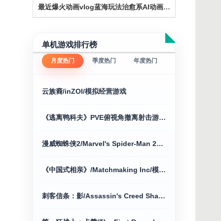
最近爆火动画vlog蓝海玩法治愈系AI动画动态插画
单机游戏排行榜
月度热门
季度热门
年度热门
云族裔/inZOI/模拟经营游戏
《逃离鸭科夫》PVE俯视角撤离射击游戏+修改器
漫威蜘蛛侠2/Marvel's Spider-Man 2动作冒险
《中国式相亲》/Matchmaking Inc/模拟经营
刺客信条：影/Assassin's Creed Shadows voices38 新游发布