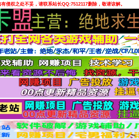
侵权之处不妥，请联系站长QQ:7512117删除，敬请谅解。