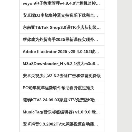
veyon电子教室管理v4.9.4.0计算机监控软件
安卓端DJ串烧集神器支持音乐下载完全免费
东南亚TikTok Shop3.0课TK小店​从初级到高阶
帮你成为外贸高手2025最新课程实现外贸创业
Adobe Illustrator 2025 v29.4.0.152破解版AI2025
M3u8Downloader_H v5.2.1强大m3u8下载器
安卓央视少儿V2.6.2去除广告和弹窗免费版
PC蛇年流年运势软件帮助自身渡过难关
随畅KTV3.24.09.03家庭KTV免费版K歌神器
MusicTag(音乐标签编辑器) v1.0.9.0 绿色版
安卓抖音9.9.2002TV大屏版视频自动播放横屏模式