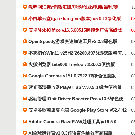
教程网汇聚/情感/汇编/职场/创业/电商/福利/等
12
小白羊云盘(gaozhangmin版本) v5.0.13绿化版
08
安卓MobiOffice v16.5.60515解锁免广告高级版
08
OpenSpeedy游戏变速加速工具v3.3.8绿色版
08
不忘初心Win11 v25H2(26200.8973)游戏版精简系统
08
火狐浏览器 tete009 Firefox v153.0.3便携版
08
Google Chrome v151.0.7922.76绿色便携版
08
蓝光高清播放器PlayerFab v7.0.5.8 绿色便携版
08
驱动管理IObit Driver Booster Pro v13.6绿色便携版
08
安卓谷歌商店客户端 Google Play Store v52.4.42
08
Adobe Camera Raw(RAW处理工具)v18.5.0
08
AI全球翻译官v1.0.3跨语言沟通效率高级版
08