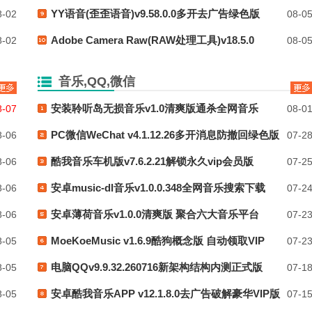
YY语音(歪歪语音)v9.58.0.0多开去广告绿色版
-02
08-0
Adobe Camera Raw(RAW处理工具)v18.5.0
-02
08-0
音乐,QQ,微信
安装聆听岛无损音乐v1.0清爽版通杀全网音乐
-07
08-0
PC微信WeChat v4.1.12.26多开消息防撤回绿色版
-06
07-2
酷我音乐车机版v7.6.2.21解锁永久vip会员版
-06
07-2
安卓music-dl音乐v1.0.0.348全网音乐搜索下载
-06
07-2
安卓薄荷音乐v1.0.0清爽版 聚合六大音乐平台
-06
07-2
MoeKoeMusic v1.6.9酷狗概念版 自动领取VIP
-05
07-2
电脑QQv9.9.32.260716新架构结构内测正式版
-05
07-1
安卓酷我音乐APP v12.1.8.0去广告破解豪华VIP版
-05
07-1