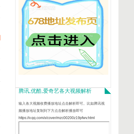
5
5
1
8
5
4
腾讯,优酷,爱奇艺各大视频解析
3
3
输入各大视频收费播放地址点击解析即可。比如腾讯视
频播放地址复制到下方点击解析播放即可
8
https://v.qq.com/x/cover/mzc00200z19pfwv.html
5