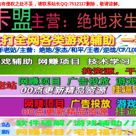
侵权之处不妥，请联系站长QQ:7512117删除，敬请谅解。