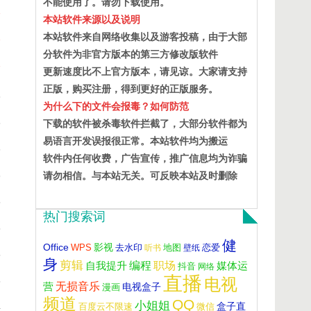
不能使用了。请勿下载使用。
7
本站软件来源以及说明
本站软件来自网络收集以及游客投稿，由于大部
7
分软件为非官方版本的第三方修改版软件
7
更新速度比不上官方版本，请见谅。大家请支持
正版，购买注册，得到更好的正版服务。
6
为什么下的文件会报毒？如何防范
6
下载的软件被杀毒软件拦截了，大部分软件都为
易语言开发误报很正常。本站软件均为搬运
6
软件内任何收费，广告宣传，推广信息均为诈骗
6
请勿相信。与本站无关。可反映本站及时删除
5
热门搜索词
5
健
Office
影视
WPS
去水印
听书
地图
壁纸
恋爱
5
身
剪辑
自我提升
编程
职场
媒体运
抖音
网络
直播
5
电视
营
无损音乐
电视盒子
漫画
频道
QQ
小姐姐
盒子直
4
百度云不限速
微信