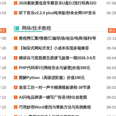
2026新款重低音车载音乐U盘DJ流行经典32G
-03
07-0
听下音乐v2.2.4 plus纯净版/秒杀全网VIP音乐
-03
06-2
网络/技术教程
教程网汇聚/情感/汇编/职场/创业/电商/福利/等
-30
12-1
【响应式网站开发】小成本实现多端兼容
-30
08-0
精讲自习室股票交易课飞扬第一期2026.3-6月
-29
08-0
PHP代码审计[网络安全与渗透]价值399元
-28
08-0
图解Python（高级进阶篇）价值198元
-24
08-0
造音工坊一对一声卡精调模板课程-39节课
-23
08-0
AI闪电品牌课一键写广告语3秒出创意图
-22
08-0
巧用妙用Word查找与替换方法与实例教程
-22
08-0