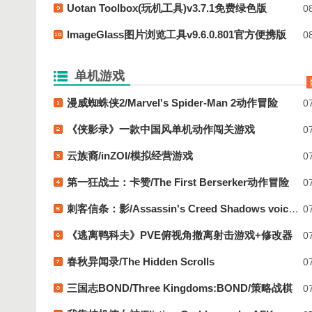
Uotan Toolbox(玩机工具)v3.7.1免费绿色版
08
ImageGlass图片浏览工具v9.6.0.801官方便携版
08
单机游戏
漫威蜘蛛侠2/Marvel's Spider-Man 2动作冒险
07
《侠影录》一款中国风单机动作闯关游戏
07
云族裔/inZOI/模拟经营游戏
07
第一狂战士：卡赞/The First Berserker动作冒险
07
刺客信条：影/Assassin's Creed Shadows voices38 新游发布
07
《逃离鸭科夫》PVE俯视角撤离射击游戏+修改器
07
春秋异闻录/The Hidden Scrolls
07
三国志BOND/Three Kingdoms:BOND/策略战棋
07