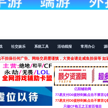
戏
社交娱乐
系统工具
活动线报
常用办公
源
不担保任何广告。网络交易需谨慎，大资金请走咸鱼担保等 如
亿阳辅助网
77易支付D0提秒到账点击不禁言Q
77易支付D0提秒到账点击不禁言Q
只做CF枪王之王前百项目