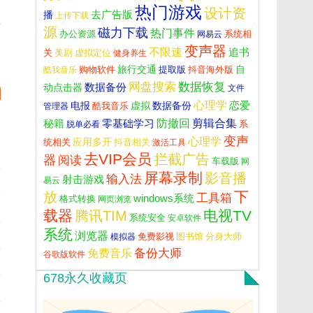
热门游戏
设计资
播
去广告版
上传下载
4
源
磁力下载
热门事件
办公资源
网易云
系统相
变声器
不限速
追书
虚拟定位
关
美剧
健身养生
旅行交通
自
酷我音乐
购物软件
提取版
抖音海外版
网盘搜索
数据恢复
数据备份
动点击器
文件
心理学
恋爱
电报
数据备份
虚拟
管理器
酷我音乐
7
防撤回
秘籍
零基础学习
剪辑合集
脱单必看
系
变声
7
心理学
应用多开
抖音相关
统相关
激活工具
去VIP会员
拦截广告
器
阅读
车载版
网
6
屏幕录制
影音播
输入法
射击游戏
易云
6
下
放
工具箱
windows系统
格式转换
网页浏览
载器
电视TV
腾讯TIM
系统安全
安卓软件
6
系统
浏览器
分身大师
模拟器
免费影视
图书馆
6
备份大师
免费音乐
谷歌版软件
6
678永久收藏页
5